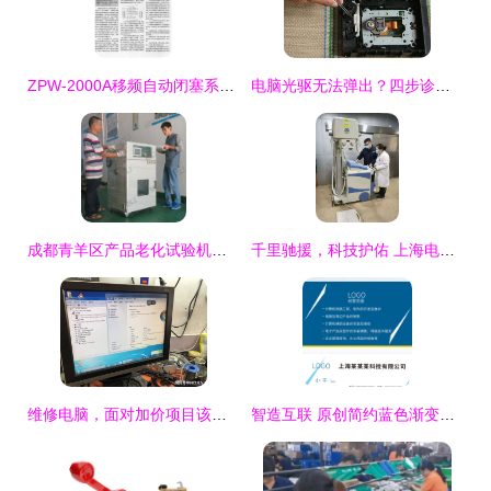
ZPW-2000A移频自动闭塞系统计算机辅助设备修理教学平台的研制
电脑光驱无法弹出？四步诊断与自助维修指南
成都青羊区产品老化试验机维护指南 应对不制冷故障与专业维修服务
千里驰援，科技护佑 上海电气向武汉捐赠2475万元高端CT设备
维修电脑，面对加价项目该如何明智抉择
智造互联 原创简约蓝色渐变商务科技名片设计模板