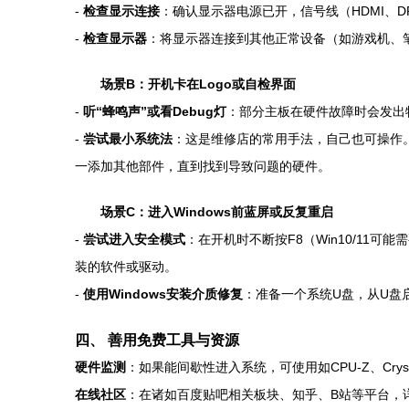
-
检查显示连接
：确认显示器电源已开，信号线（HDMI、
-
检查显示器
：将显示器连接到其他正常设备（如游戏机、
场景B：开机卡在Logo或自检界面
-
听“蜂鸣声”或看Debug灯
：部分主板在硬件故障时会发出特定
-
尝试最小系统法
：这是维修店的常用手法，自己也可操作。
一添加其他部件，直到找到导致问题的硬件。
场景C：进入Windows前蓝屏或反复重启
-
尝试进入安全模式
：在开机时不断按F8（Win10/1
装的软件或驱动。
-
使用Windows安装介质修复
：准备一个系统U盘，从U盘启
四、 善用免费工具与资源
硬件监测
：如果能间歇性进入系统，可使用如CPU-Z、Crys
在线社区
：在诸如百度贴吧相关板块、知乎、B站等平台，