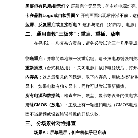
黑屏但有风扇/指示灯？
屏幕完全无显示，但主机电源灯亮
卡在品牌Logo或自检界面？
开机画面出现后停滞不前，这
蓝屏、反复重启或直接断电？
这多与硬件（如内存、电源）
二、 通用自救“三板斧”：重启、重插、放电
在寻求进一步复杂方案前，请务必尝试这三个几乎零成
彻底重启
：并非简单地按一次重启键。请长按电源键强制关
重新插拔
（台式机适用）：关闭电源并拔掉电源线后，打开
内存条
：这是最常见的问题源。取下内存条，用橡皮擦轻轻
显卡
：如果电脑有独立显卡，同样可以尝试重新插拔。
所有电源和数据线
：检查主板、硬盘、显卡等设备的供电线
清除CMOS（放电）
：主板上有一颗纽扣电池（CMOS电池
因不当超频或设置错误导致的开机失败。
三、 分场景针对性排查
场景A：屏幕黑屏，但主机似乎已启动