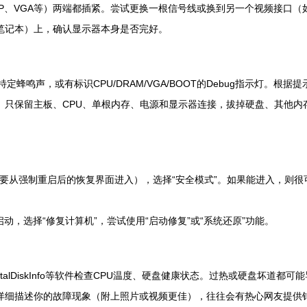
DP、VGA等）两端都插紧。尝试更换一根信号线或换到另一个视频接口
笔记本）上，确认显示器本身是否完好。
蜂鸣声，或有标识CPU/DRAM/VGA/BOOT的Debug指示灯。根据
只保留主板、CPU、单根内存、电源和显示器连接，拔掉硬盘、其他内存
1可能需要从强制重启后的恢复界面进入），选择“安全模式”。如果能进入，
动，选择“修复计算机”，尝试使用“启动修复”或“系统还原”功能。
talDiskInfo等软件检查CPU温度、硬盘健康状态。过热或硬盘坏道都
详细描述你的故障现象（附上照片或视频更佳），往往会有热心网友提供